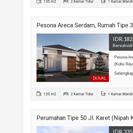
135 m2
2 Kamar Tidur
1 Kamar Mandi
Pesona Areca Serdam, Rumah Tipe 36
IDR.182,
Bersubsidi
Pesona Are
(Kubu Ray
Selengka
DIJUAL
120 m2
2 Kamar Tidur
1 Kamar Mandi
Perumahan Tipe 50 Jl. Karet (Nipah 
IDR.335