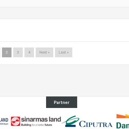
2
3
4
Next »
Last »
Partner