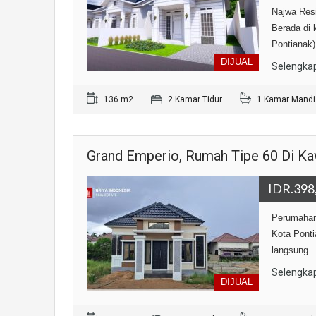
Najwa Res
Berada di 
Pontianak
DIJUAL
Selengka
136 m2
2 Kamar Tidur
1 Kamar Mandi
Grand Emperio, Rumah Tipe 60 Di Ka
IDR.398
Perumahan 
Kota Ponti
langsung
Selengka
DIJUAL