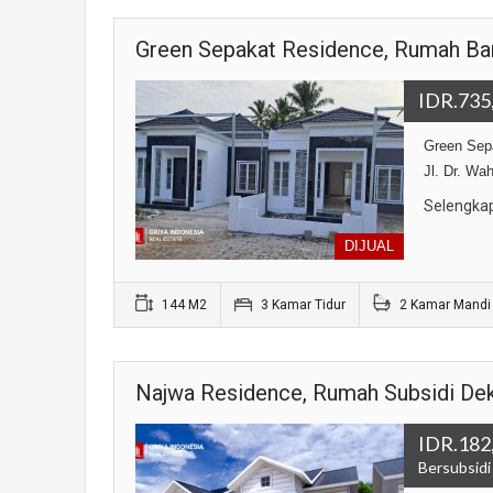
Green Sepakat Residence, Rumah Baru
IDR.735
Green Sepa
Jl. Dr. Wa
Selengka
DIJUAL
144 M2
3 Kamar Tidur
2 Kamar Mandi
Najwa Residence, Rumah Subsidi Dek
IDR.182
Bersubsidi