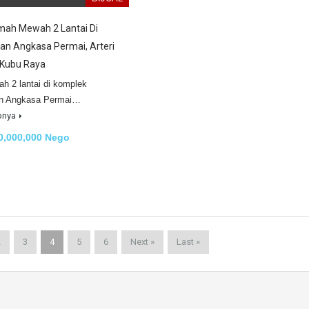
umah Mewah 2 Lantai Di
n Angkasa Permai, Arteri
 Kubu Raya
ah 2 lantai di komplek
n Angkasa Permai…
pnya
0,000,000 Nego
2
3
4
5
6
Next »
Last »