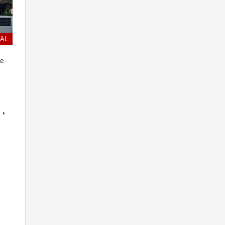
UAL
pe
a