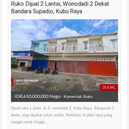
Ruko Dijual 2 Lantai, Wonodadi 2 Dekat
Bandara Supadio, Kubu Raya
DIJUAL
IDR.650,000,000 Nego
- Komersial, Ruko
Dijual ruko 1 pintu di Jl. wonodadi 2, Kubu Raya. Bangunan 2
lantai, siap dipakai untuk usaha. Berlokasi di jalan raya yang
sangat ramai hingga…